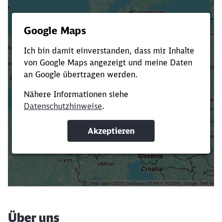
Es dauert dir zu lange?
Verkürze die Ladezeit, indem du Suchbegriffe
oder Filter hinzufügst.
Suchbegriffe eingeben
Filter setzen
Über uns