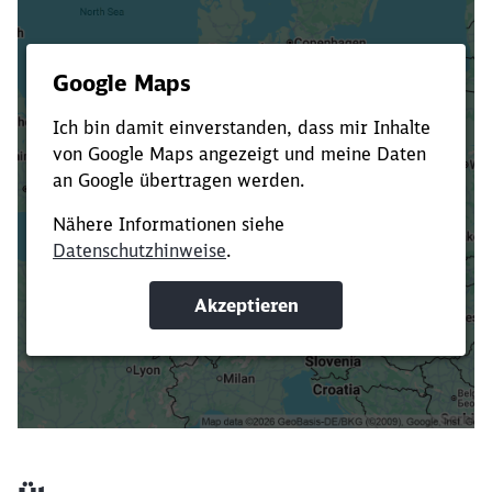
Es dauert dir zu lange?
Verkürze die Ladezeit, indem du Suchbegriffe
oder Filter hinzufügst.
Suchbegriffe eingeben
Filter setzen