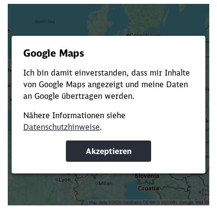
Es dauert dir zu lange?
Verkürze die Ladezeit, indem du Suchbegriffe
oder Filter hinzufügst.
Suchbegriffe eingeben
Filter setzen