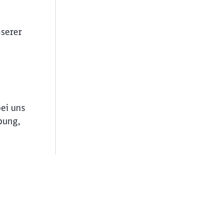
serer
bei uns
bung,