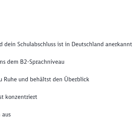
nd dein Schulabschluss ist in Deutschland anerkannt
ens dem B2-Sprachniveau
u Ruhe und behältst den Überblick
t konzentriert
h aus
Schl
Möchten Sie zu
weitergeleitet werden?