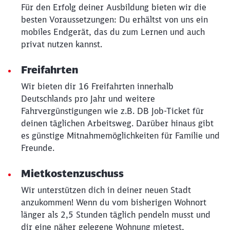
Für den Erfolg deiner Ausbildung bieten wir die
besten Voraussetzungen: Du erhältst von uns ein
mobiles Endgerät, das du zum Lernen und auch
Schließen
Möchten Sie zu
weitergeleitet
privat nutzen kannst.
werden?
Freifahrten
Abbrechen
Weiter
Wir bieten dir 16 Freifahrten innerhalb
Deutschlands pro Jahr und weitere
Fahrvergünstigungen wie z.B. DB Job-Ticket für
deinen täglichen Arbeitsweg. Darüber hinaus gibt
es günstige Mitnahmemöglichkeiten für Familie und
Freunde.
Mietkostenzuschuss
Wir unterstützen dich in deiner neuen Stadt
anzukommen! Wenn du vom bisherigen Wohnort
länger als 2,5 Stunden täglich pendeln musst und
dir eine näher gelegene Wohnung mietest,