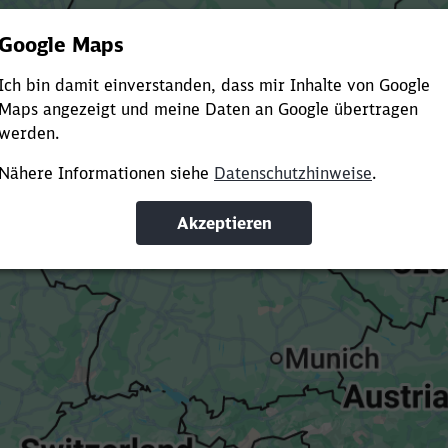
Es dauert dir zu lange?
ürze die Ladezeit, indem du Suchbegriffe oder Filter hinzuf
Suchbegriffe eingeben
Filter setzen