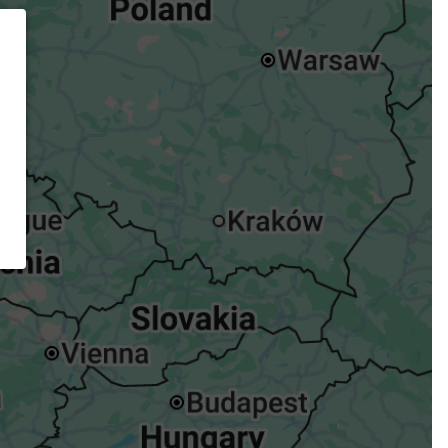
ügst.