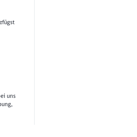
rfügst
bei uns
bung,
ießen