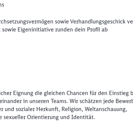
ns
urchsetzungsvermögen sowie Verhandlungsgeschick ve
t sowie Eigeninitiative runden dein Profil ab
icher Eignung die gleichen Chancen für den Einstieg 
Miteinander in unseren Teams. Wir schätzen jede Bewer
r und sozialer Herkunft, Religion, Weltanschauung,
e sexueller Orientierung und Identität.
Schl
Möchten Sie zu
weitergeleitet werden?