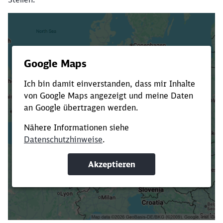
Es dauert dir zu lange?
Verkürze die Ladezeit, indem du Suchbegriffe
oder Filter hinzufügst.
Suchbegriffe eingeben
Filter setzen