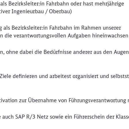
als Bezirksleiter:in Fahrbahn oder hast mehrjährige
tiver Ingenieurbau / Oberbau)
ng als Bezirksleiter:in Fahrbahn im Rahmen unserer
t in die verantwortungsvollen Aufgaben hineinwachsen
, ohne dabei die Bedürfnisse anderer aus den Augen
Ziele definieren und arbeitest organisiert und selbsts
otivation zur Übernahme von Führungsverantwortung 
 auch SAP R/3 Netz sowie ein Führerschein der Klass
Schl
Möchten Sie zu
weitergeleitet werden?