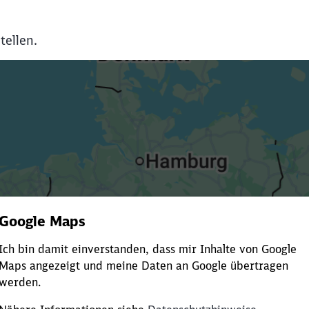
tellen.
Es dauert dir zu lange?
ürze die Ladezeit, indem du Suchbegriffe oder Filter hinzuf