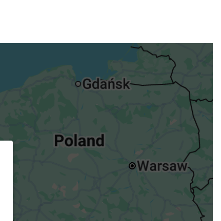
ügst.