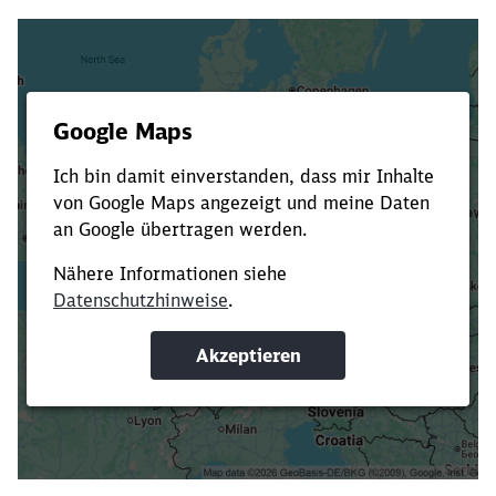
Es dauert dir zu lange?
Verkürze die Ladezeit, indem du Suchbegriffe
oder Filter hinzufügst.
Suchbegriffe eingeben
Filter setzen