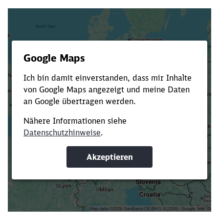
Es dauert dir zu lange?
Verkürze die Ladezeit, indem du Suchbegriffe
oder Filter hinzufügst.
Suchbegriffe eingeben
Filter setzen