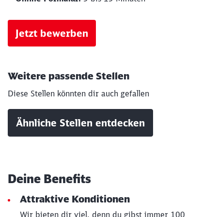
Jetzt bewerben
Weitere passende Stellen
Diese Stellen könnten dir auch gefallen
Schließen
Möchten Sie zu
weitergeleitet
Ähnliche Stellen entdecken
werden?
Abbrechen
Weiter
Deine Benefits
Attraktive Konditionen
Wir bieten dir viel, denn du gibst immer 100