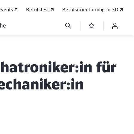
Events
Berufstest
Berufsorientierung in 3D
che
chatroniker:in für
echaniker:in