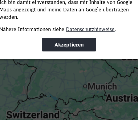
Es dauert dir zu lange?
ürze die Ladezeit, indem du Suchbegriffe oder Filter hinzuf
Suchbegriffe eingeben
Filter setzen