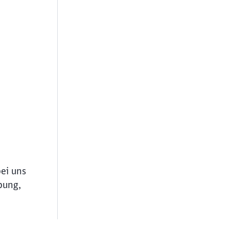
bei uns
bung,
ießen