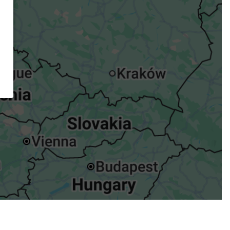
ügst.