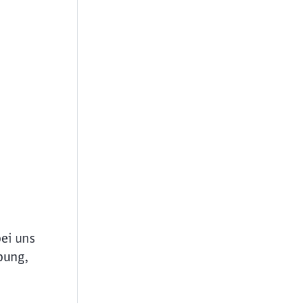
bei uns
bung,
ießen