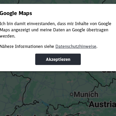
Es dauert dir zu lange?
ürze die Ladezeit, indem du Suchbegriffe oder Filter hinzuf
Suchbegriffe eingeben
Filter setzen