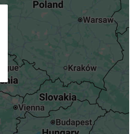
ügst.