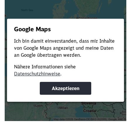
Es dauert dir zu lange?
Verkürze die Ladezeit, indem du Suchbegriffe
oder Filter hinzufügst.
Suchbegriffe eingeben
Filter setzen