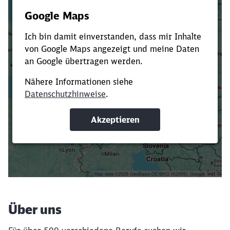
Es dauert dir zu lange?
Verkürze die Ladezeit, indem du Suchbegriffe
oder Filter hinzufügst.
Suchbegriffe eingeben
Filter setzen
Über uns