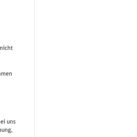
nicht
ommen
bei uns
ießen
bung,