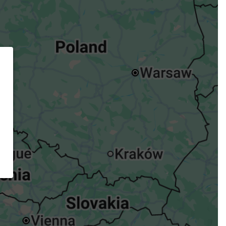
ügst.