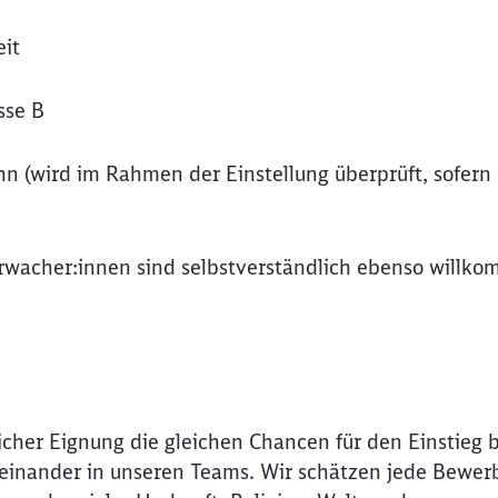
it
sse B
n (wird im Rahmen der Einstellung überprüft, sofern 
wacher:innen sind selbstverständlich ebenso willk
icher Eignung die gleichen Chancen für den Einstieg 
Schl
Miteinander in unseren Teams. Wir schätzen jede Bewer
Möchten Sie zu
weitergeleitet werden?