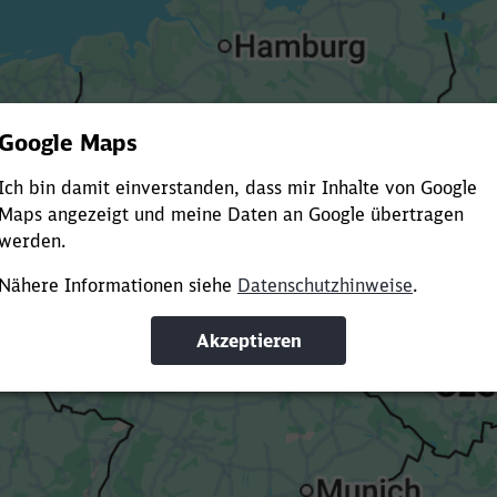
Es dauert dir zu lange?
ürze die Ladezeit, indem du Suchbegriffe oder Filter hinzuf
Suchbegriffe eingeben
Filter setzen