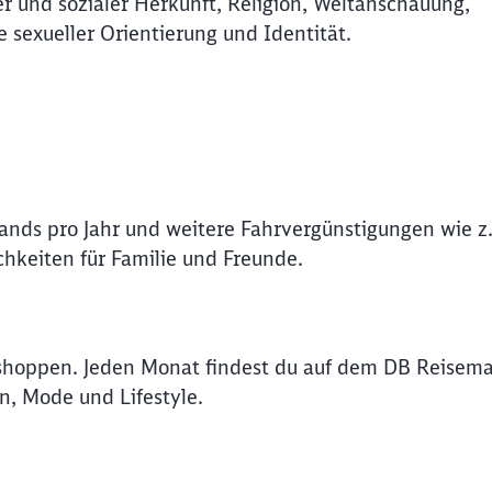
r und sozialer Herkunft, Religion, Weltanschauung,
e sexueller Orientierung und Identität.
Abbrechen
Weiter
lands pro Jahr und weitere Fahrvergünstigungen wie z.
hkeiten für Familie und Freunde.
shoppen. Jeden Monat findest du auf dem DB Reisema
n, Mode und Lifestyle.