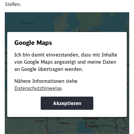
Stellen.
Es dauert dir zu lange?
Verkürze die Ladezeit, indem du Suchbegriffe
oder Filter hinzufügst.
Suchbegriffe eingeben
Filter setzen