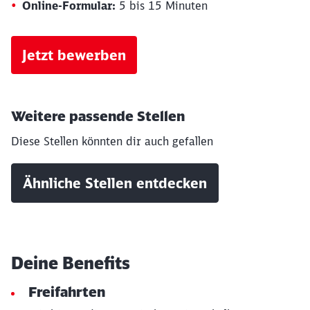
Online-Formular:
5 bis 15 Minuten
Jetzt bewerben
Schließen
Weitere passende Stellen
Möchten Sie zu
weitergeleitet
werden?
Diese Stellen könnten dir auch gefallen
Abbrechen
Weiter
Ähnliche Stellen entdecken
Deine Benefits
Freifahrten