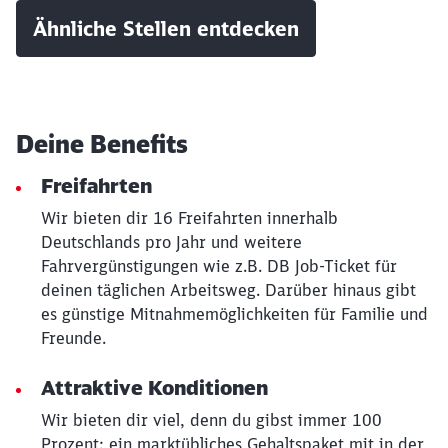
Ähnliche Stellen entdecken
Schließen
Möchten Sie zu
weitergeleitet
Deine Benefits
werden?
Freifahrten
Abbrechen
Weiter
Wir bieten dir 16 Freifahrten innerhalb
Deutschlands pro Jahr und weitere
Fahrvergünstigungen wie z.B. DB Job-Ticket für
deinen täglichen Arbeitsweg. Darüber hinaus gibt
es günstige Mitnahmemöglichkeiten für Familie und
Freunde.
Attraktive Konditionen
Wir bieten dir viel, denn du gibst immer 100
Prozent: ein marktübliches Gehaltspaket mit in der