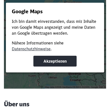
Es dauert dir zu lange?
Verkürze die Ladezeit, indem du Suchbegriffe
oder Filter hinzufügst.
Suchbegriffe eingeben
Filter setzen
Über uns