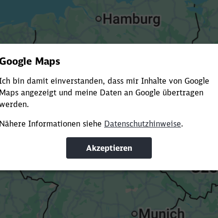
Es dauert dir zu lange?
ürze die Ladezeit, indem du Suchbegriffe oder Filter hinzuf
Suchbegriffe eingeben
Filter setzen