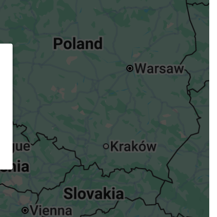
ügst.