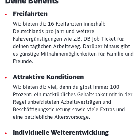
Deine Benefits
Freifahrten
Wir bieten dir 16 Freifahrten innerhalb
Deutschlands pro Jahr und weitere
Fahrvergünstigungen wie z.B. DB Job-Ticket für
deinen täglichen Arbeitsweg. Darüber hinaus gibt
es günstige Mitnahmemöglichkeiten für Familie und
Freunde.
Schließen
Möchten Sie zu
weitergeleitet
Attraktive Konditionen
werden?
Wir bieten dir viel, denn du gibst immer 100
Prozent: ein marktübliches Gehaltspaket mit in der
Abbrechen
Weiter
Regel unbefristeten Arbeitsverträgen und
Beschäftigungssicherung sowie viele Extras und
eine betriebliche Altersvorsorge.
Individuelle Weiterentwicklung