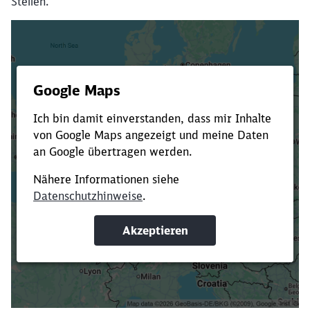
Stellen.
Es dauert dir zu lange?
Verkürze die Ladezeit, indem du Suchbegriffe
oder Filter hinzufügst.
Suchbegriffe eingeben
Filter setzen