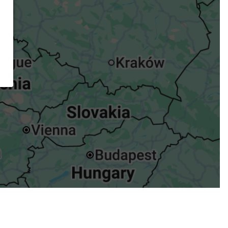
ügst.