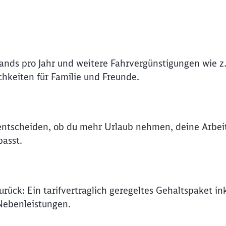
lands pro Jahr und weitere Fahrvergünstigungen wie z.
hkeiten für Familie und Freunde.
t entscheiden, ob du mehr Urlaub nehmen, deine Arbe
asst.
ück: Ein tarifvertraglich geregeltes Gehaltspaket in
Nebenleistungen.
Schl
Möchten Sie zu
weitergeleitet werden?