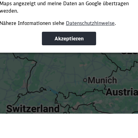
Es dauert dir zu lange?
ürze die Ladezeit, indem du Suchbegriffe oder Filter hinzuf
Suchbegriffe eingeben
Filter setzen