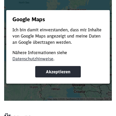
Es dauert dir zu lange?
Verkürze die Ladezeit, indem du Suchbegriffe
oder Filter hinzufügst.
Suchbegriffe eingeben
Filter setzen