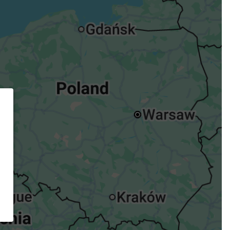
ügst.