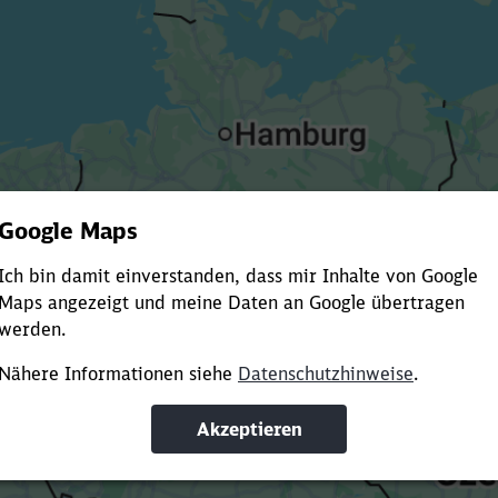
Es dauert dir zu lange?
ürze die Ladezeit, indem du Suchbegriffe oder Filter hinzuf
Suchbegriffe eingeben
Filter setzen