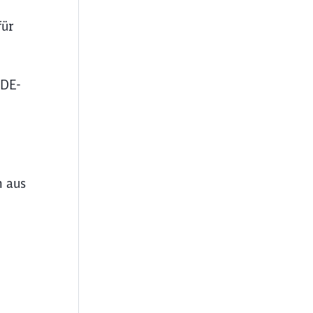
für
VDE-
h aus
ießen