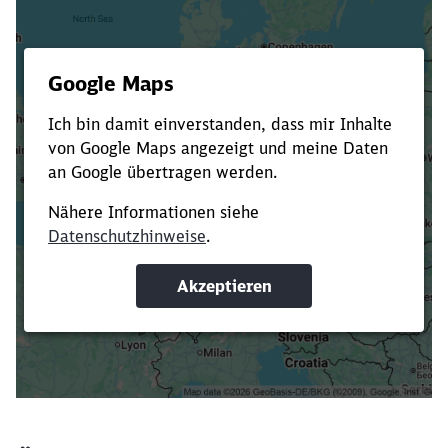
Es dauert dir zu lange?
Verkürze die Ladezeit, indem du Suchbegriffe
oder Filter hinzufügst.
Suchbegriffe eingeben
Filter setzen