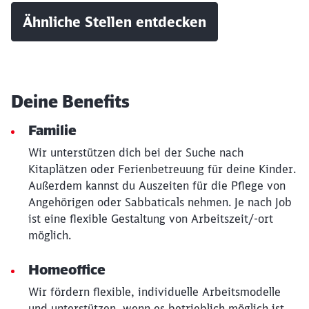
Schließen
Ähnliche Stellen entdecken
Möchten Sie zu
weitergeleitet
werden?
Abbrechen
Weiter
Deine Benefits
Familie
Wir unterstützen dich bei der Suche nach
Kitaplätzen oder Ferienbetreuung für deine Kinder.
Außerdem kannst du Auszeiten für die Pflege von
Angehörigen oder Sabbaticals nehmen. Je nach Job
ist eine flexible Gestaltung von Arbeitszeit/-ort
möglich.
Homeoffice
Wir fördern flexible, individuelle Arbeitsmodelle
und unterstützen, wenn es betrieblich möglich ist,