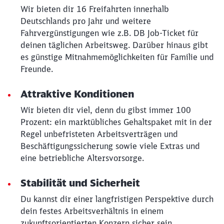
Schließen
Wir bieten dir 16 Freifahrten innerhalb
Möchten Sie zu
weitergeleitet
Deutschlands pro Jahr und weitere
werden?
Fahrvergünstigungen wie z.B. DB Job-Ticket für
deinen täglichen Arbeitsweg. Darüber hinaus gibt
Abbrechen
Weiter
es günstige Mitnahmemöglichkeiten für Familie und
Freunde.
Attraktive Konditionen
Wir bieten dir viel, denn du gibst immer 100
Prozent: ein marktübliches Gehaltspaket mit in der
Regel unbefristeten Arbeitsverträgen und
Beschäftigungssicherung sowie viele Extras und
eine betriebliche Altersvorsorge.
Stabilität und Sicherheit
Du kannst dir einer langfristigen Perspektive durch
dein festes Arbeitsverhältnis in einem
zukunftsorientierten Konzern sicher sein.