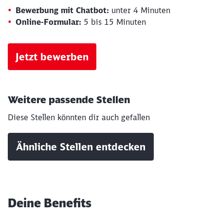
Bewerbung mit Chatbot:
unter 4 Minuten
Online-Formular:
5 bis 15 Minuten
Jetzt bewerben
Weitere passende Stellen
Schließen
Möchten Sie zu
weitergeleitet
Diese Stellen könnten dir auch gefallen
werden?
Ähnliche Stellen entdecken
Abbrechen
Weiter
Deine Benefits