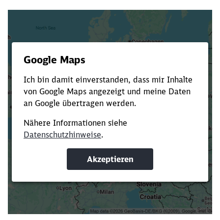
Es dauert dir zu lange?
Verkürze die Ladezeit, indem du Suchbegriffe
oder Filter hinzufügst.
Suchbegriffe eingeben
Filter setzen