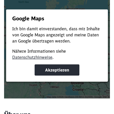
Es dauert dir zu lange?
Verkürze die Ladezeit, indem du Suchbegriffe
oder Filter hinzufügst.
Suchbegriffe eingeben
Filter setzen