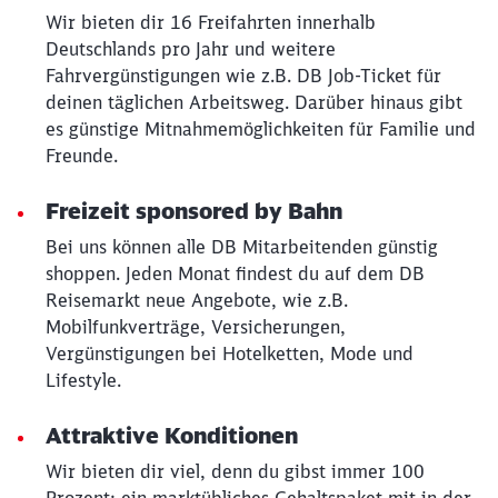
Wir bieten dir 16 Freifahrten innerhalb
Deutschlands pro Jahr und weitere
Fahrvergünstigungen wie z.B. DB Job-Ticket für
Schließen
deinen täglichen Arbeitsweg. Darüber hinaus gibt
Möchten Sie zu
weitergeleitet
werden?
es günstige Mitnahmemöglichkeiten für Familie und
Freunde.
Abbrechen
Weiter
Freizeit sponsored by Bahn
Bei uns können alle DB Mitarbeitenden günstig
shoppen. Jeden Monat findest du auf dem DB
Reisemarkt neue Angebote, wie z.B.
Mobilfunkverträge, Versicherungen,
Vergünstigungen bei Hotelketten, Mode und
Lifestyle.
Attraktive Konditionen
Wir bieten dir viel, denn du gibst immer 100
Prozent: ein marktübliches Gehaltspaket mit in der