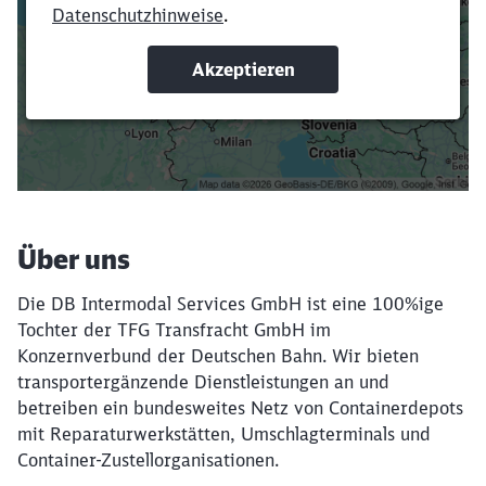
Verkürze die Ladezeit, indem du Suchbegriffe
oder Filter hinzufügst.
Suchbegriffe eingeben
Filter setzen
Über uns
Die DB Intermodal Services GmbH ist eine 100%ige
Tochter der TFG Transfracht GmbH im
Konzernverbund der Deutschen Bahn. Wir bieten
transporter­gänzende Dienstleistungen an und
betreiben ein bundes­weites Netz von Container­depots
mit Repa­ratur­werkstätten, Umschlagterminals und
Container­-Zustellorganisationen.