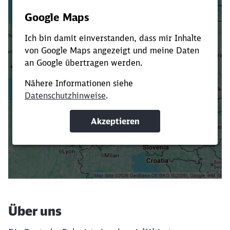
Es dauert dir zu lange?
Verkürze die Ladezeit, indem du Suchbegriffe
oder Filter hinzufügst.
Suchbegriffe eingeben
Filter setzen
Über uns