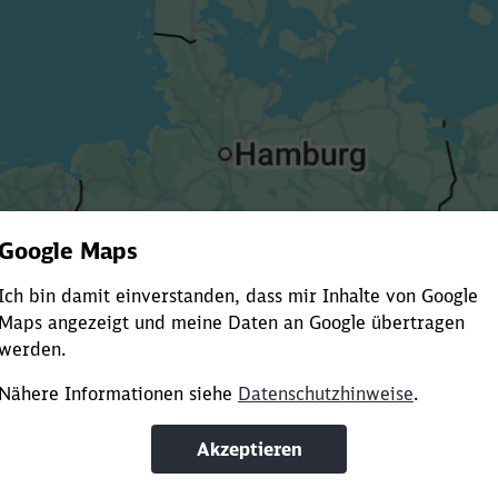
Es dauert dir zu lange?
ürze die Ladezeit, indem du Suchbegriffe oder Filter hinzuf
Suchbegriffe eingeben
Filter setzen