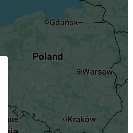
ügst.