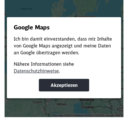
Es dauert dir zu lange?
Verkürze die Ladezeit, indem du Suchbegriffe
oder Filter hinzufügst.
Suchbegriffe eingeben
Filter setzen