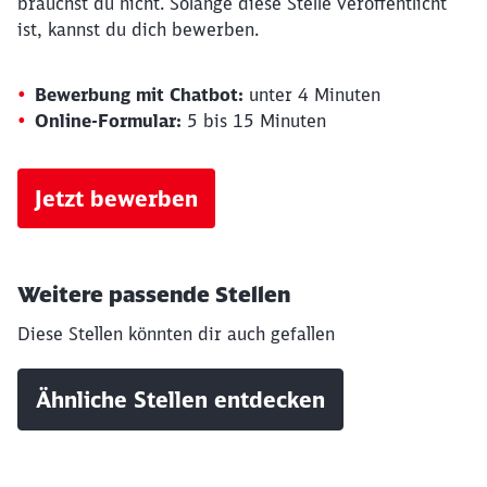
brauchst du nicht. Solange diese Stelle veröffentlicht
ist, kannst du dich bewerben.
Bewerbung mit Chatbot:
unter 4 Minuten
Online-Formular:
5 bis 15 Minuten
Jetzt bewerben
Schließen
Weitere passende Stellen
Möchten Sie zu
weitergeleitet
werden?
Diese Stellen könnten dir auch gefallen
Abbrechen
Weiter
Ähnliche Stellen entdecken