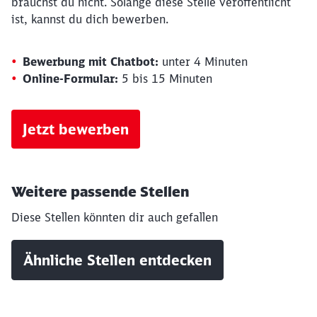
brauchst du nicht. Solange diese Stelle veröffentlicht
ist, kannst du dich bewerben.
Bewerbung mit Chatbot:
unter 4 Minuten
Online-Formular:
5 bis 15 Minuten
Jetzt bewerben
Schließen
Weitere passende Stellen
Möchten Sie zu
weitergeleitet
werden?
Diese Stellen könnten dir auch gefallen
Abbrechen
Weiter
Ähnliche Stellen entdecken