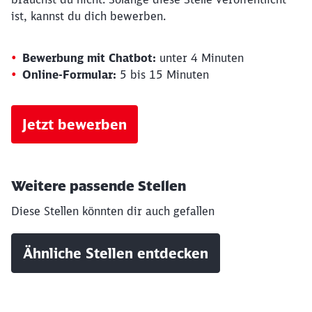
ist, kannst du dich bewerben.
Bewerbung mit Chatbot:
unter 4 Minuten
Online-Formular:
5 bis 15 Minuten
Schließen
Jetzt bewerben
Möchten Sie zu
weitergeleitet
werden?
Weitere passende Stellen
Abbrechen
Weiter
Diese Stellen könnten dir auch gefallen
Ähnliche Stellen entdecken