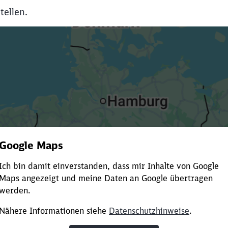
tellen.
Es dauert dir zu lange?
ürze die Ladezeit, indem du Suchbegriffe oder Filter hinzuf