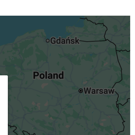
ügst.