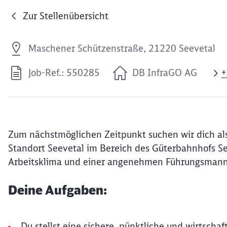
Zur Stellenübersicht
Maschener Schützenstraße, 21220 Seevetal
Job-Ref.: 550285
DB InfraGO AG
+
Zum nächstmöglichen Zeitpunkt suchen wir dich al
Standort Seevetal im Bereich des Güterbahnhofs S
Arbeitsklima und einer angenehmen Führungsmann
Deine Aufgaben:
Du stellst eine sichere, pünktliche und wirtscha