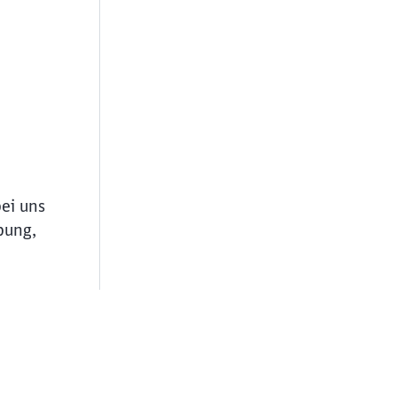
bei uns
bung,
ießen