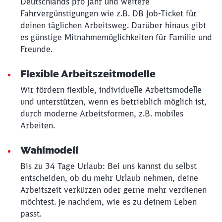
Deutschlands pro Jahr und weitere
Fahrvergünstigungen wie z.B. DB Job-Ticket für
deinen täglichen Arbeitsweg. Darüber hinaus gibt
es günstige Mitnahmemöglichkeiten für Familie und
Freunde.
Flexible Arbeitszeitmodelle
Schließen
Wir fördern flexible, individuelle Arbeitsmodelle
Möchten Sie zu
weitergeleitet
und unterstützen, wenn es betrieblich möglich ist,
werden?
durch moderne Arbeitsformen, z.B. mobiles
Arbeiten.
Abbrechen
Weiter
Wahlmodell
Bis zu 34 Tage Urlaub: Bei uns kannst du selbst
entscheiden, ob du mehr Urlaub nehmen, deine
Arbeitszeit verkürzen oder gerne mehr verdienen
möchtest. Je nachdem, wie es zu deinem Leben
passt.