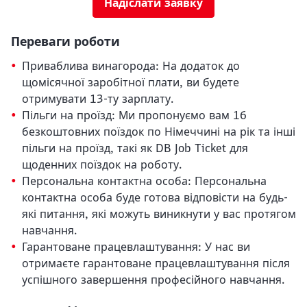
Надіслати заявку
Переваги роботи
Приваблива винагорода: На додаток до
щомісячної заробітної плати, ви будете
отримувати 13-ту зарплату.
Пільги на проїзд: Ми пропонуємо вам 16
безкоштовних поїздок по Німеччині на рік та інші
пільги на проїзд, такі як DB Job Ticket для
Schließen
щоденних поїздок на роботу.
Möchten Sie zu
weitergeleitet
werden?
Персональна контактна особа: Персональна
контактна особа буде готова відповісти на будь-
які питання, які можуть виникнути у вас протягом
Abbrechen
Weiter
навчання.
Гарантоване працевлаштування: У нас ви
отримаєте гарантоване працевлаштування після
успішного завершення професійного навчання.