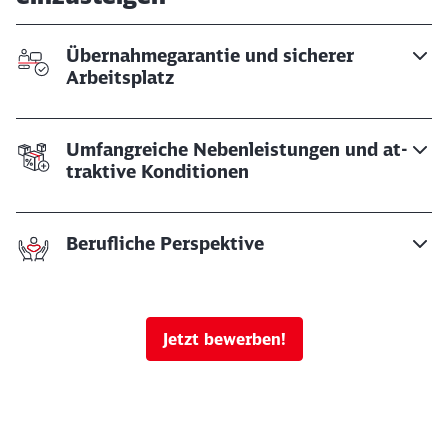
Übernahmegarantie und sicherer
Arbeitsplatz
Um­fang­rei­che Ne­ben­leis­tun­gen und at­
trak­ti­ve Kon­di­tio­nen
Be­ruf­li­che Per­spek­ti­ve
Jetzt bewerben!