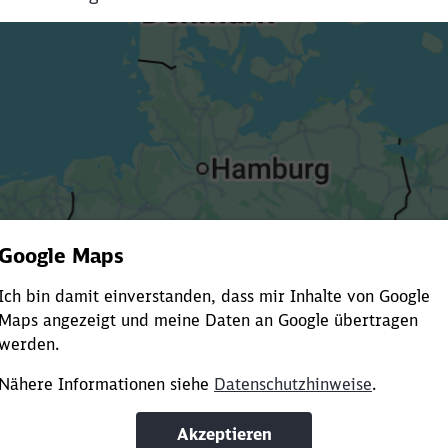
Es dauert dir zu lange?
ürze die Ladezeit, indem du Suchbegriffe oder Filter hinzuf
Suchbegriffe eingeben
Filter setzen