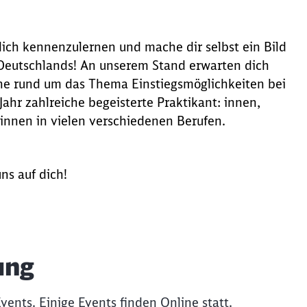
ich kennenzulernen und mache dir selbst ein Bild
n Deutschlands! An unserem Stand erwarten dich
ne rund um das Thema Einstiegsmöglichkeiten bei
ahr zahlreiche begeisterte Praktikant: innen,
 innen in vielen verschiedenen Berufen.
ns auf dich!
Schl
Möchten Sie zu
weitergeleitet werden?
ung
Abbrechen
Weiter
ents. Einige Events finden Online statt.