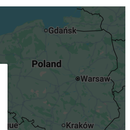
ügst.