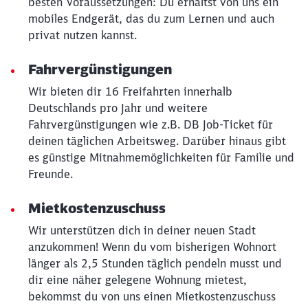
besten Voraussetzungen: Du erhältst von uns ein
mobiles Endgerät, das du zum Lernen und auch
privat nutzen kannst.
Fahrvergünstigungen
Wir bieten dir 16 Freifahrten innerhalb
Deutschlands pro Jahr und weitere
Fahrvergünstigungen wie z.B. DB Job-Ticket für
deinen täglichen Arbeitsweg. Darüber hinaus gibt
es günstige Mitnahmemöglichkeiten für Familie und
Freunde.
Mietkostenzuschuss
Wir unterstützen dich in deiner neuen Stadt
Schließen
anzukommen! Wenn du vom bisherigen Wohnort
Möchten Sie zu
weitergeleitet
länger als 2,5 Stunden täglich pendeln musst und
werden?
dir eine näher gelegene Wohnung mietest,
bekommst du von uns einen Mietkostenzuschuss
Abbrechen
Weiter