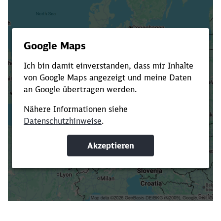
Es dauert dir zu lange?
Verkürze die Ladezeit, indem du Suchbegriffe
oder Filter hinzufügst.
Suchbegriffe eingeben
Filter setzen