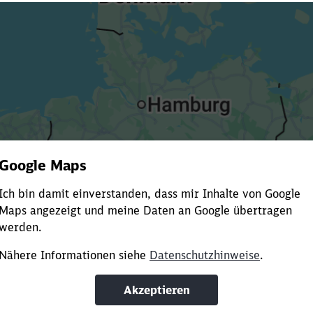
Es dauert dir zu lange?
ürze die Ladezeit, indem du Suchbegriffe oder Filter hinzuf
Suchbegriffe eingeben
Filter setzen