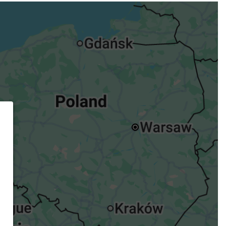
ügst.