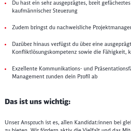
Du hast ein sehr ausgeprägtes, breit gefächerte
kaufmännischer Steuerung
Zudem bringst du nachweisliche Projektmanage
Darüber hinaus verfügst du über eine ausgepräg
Konfliktlösungskompetenz sowie die Fähigkeit, 
Exzellente Kommunikations- und Präsentationsf
Management runden dein Profil ab
Das ist uns wichtig:
Unser Anspruch ist es, allen Kandidat:innen bei gle
zu bieten. Wir fördern aktiv die Vielfalt und das 