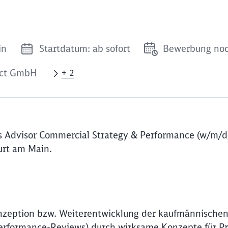
in
Startdatum: ab sofort
Bewerbung noc
ect GmbH
+ 2
s Advisor Commercial Strategy & Performance (w/m/d)
rt am Main.
nzeption bzw. Weiterentwicklung der kaufmännische
 Performance-Reviews) durch wirksame Konzepte für Pr