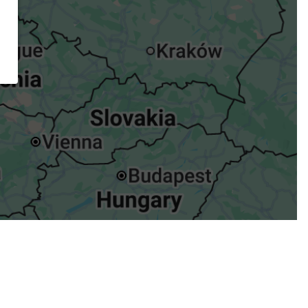
ügst.