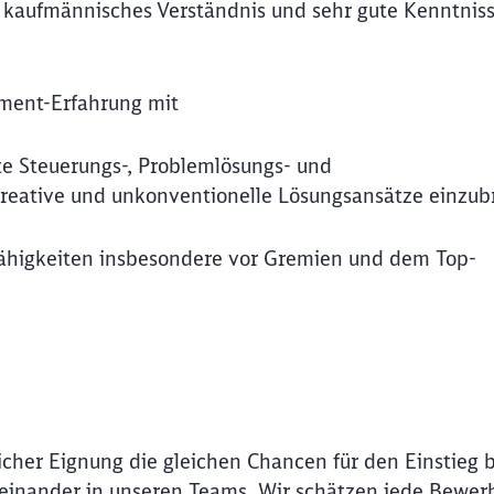
s kaufmännisches Verständnis und sehr gute Kenntniss
ment-Erfahrung mit
te Steuerungs-, Problemlösungs- und
kreative und unkonventionelle Lösungsansätze einzub
ähigkeiten insbesondere vor Gremien und dem Top-
Schl
icher Eignung die gleichen Chancen für den Einstieg 
Möchten Sie zu
weitergeleitet werden?
Miteinander in unseren Teams. Wir schätzen jede Bewer