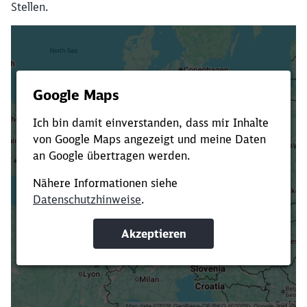
Stellen.
Es dauert dir zu lange?
Verkürze die Ladezeit, indem du Suchbegriffe
oder Filter hinzufügst.
Suchbegriffe eingeben
Filter setzen