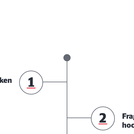
cken
Fra
ho