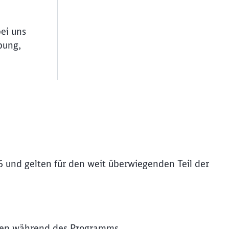
bei uns
bung,
6 und gelten für den weit überwiegenden Teil der
ießen
chen während des Programms.