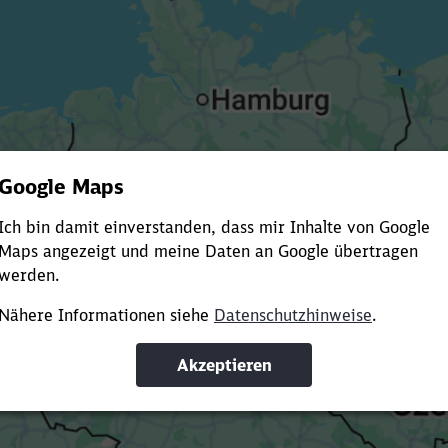
Es dauert dir zu lange?
ürze die Ladezeit, indem du Suchbegriffe oder Filter hinzuf
Suchbegriffe eingeben
Filter setzen