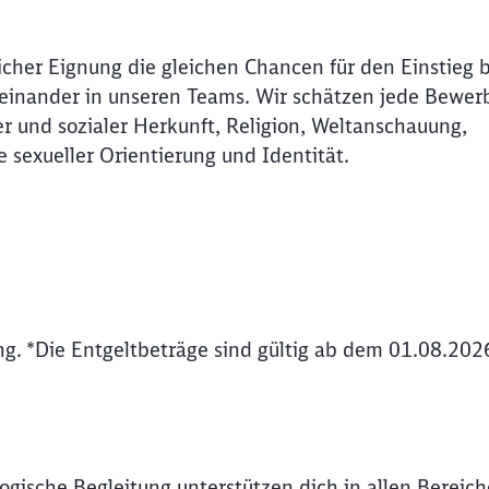
icher Eignung die gleichen Chancen für den Einstieg 
Miteinander in unseren Teams. Wir schätzen jede Bewer
r und sozialer Herkunft, Religion, Weltanschauung,
e sexueller Orientierung und Identität.
g. *Die Entgeltbeträge sind gültig ab dem 01.08.202
Schl
Möchten Sie zu
weitergeleitet werden?
ogische Begleitung unterstützen dich in allen Berei