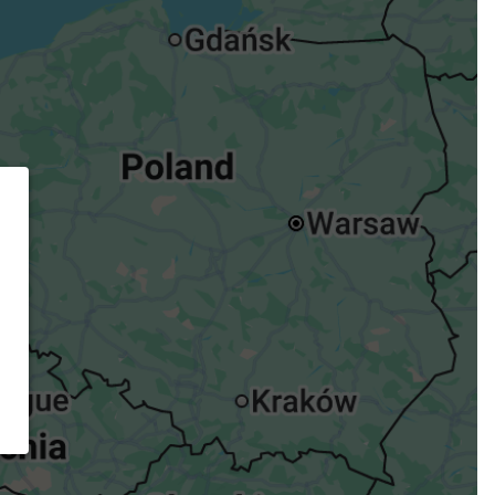
ügst.