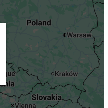
ügst.