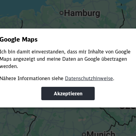
Es dauert dir zu lange?
ürze die Ladezeit, indem du Suchbegriffe oder Filter hinzuf
Suchbegriffe eingeben
Filter setzen