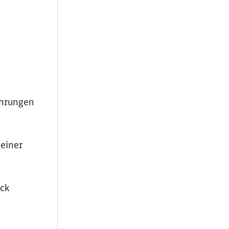
ahrungen
einer
ick
ießen