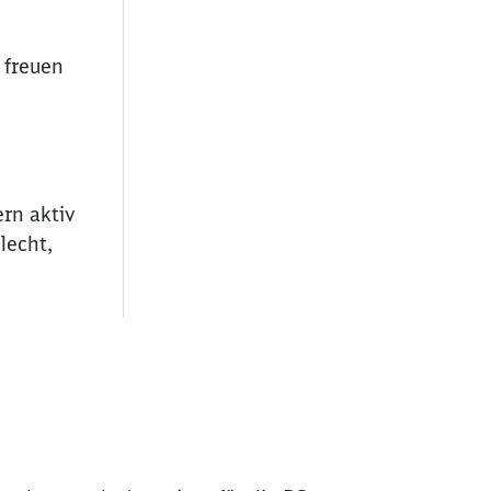
d freuen
ern aktiv
lecht,