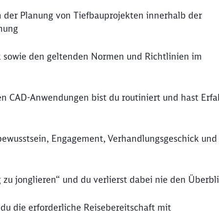
n der Planung von Tiefbauprojekten innerhalb der
anung
k sowie den geltenden Normen und Richtlinien im
n CAD-Anwendungen bist du routiniert und hast Erf
bewusstsein, Engagement, Verhandlungsgeschick und 
g zu jonglieren“ und du verlierst dabei nie den Überbl
Schl
u die erforderliche Reisebereitschaft mit
Möchten Sie zu
weitergeleitet werden?